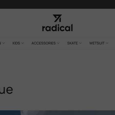
N
KIDS
ACCESSORIES
SKATE
WETSUIT
S
que