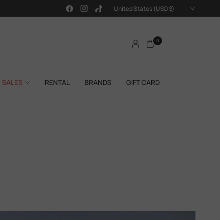
Update
country/region
0
SALES
RENTAL
BRANDS
GIFT CARD