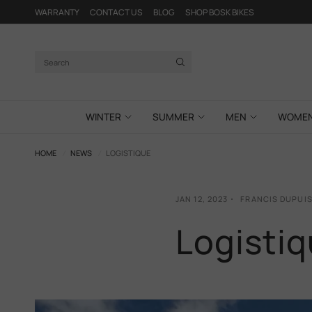
WARRANTY
CONTACT US
BLOG
SHOP BOSK BIKES
Search
WINTER
SUMMER
MEN
WOME
HOME
/
NEWS
/
LOGISTIQUE
JAN 12, 2023
FRANCIS DUPUI
Logisti